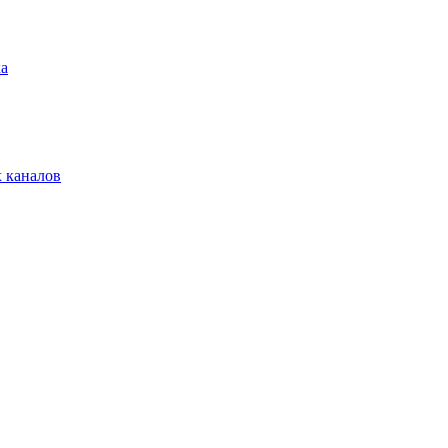
ха
 каналов