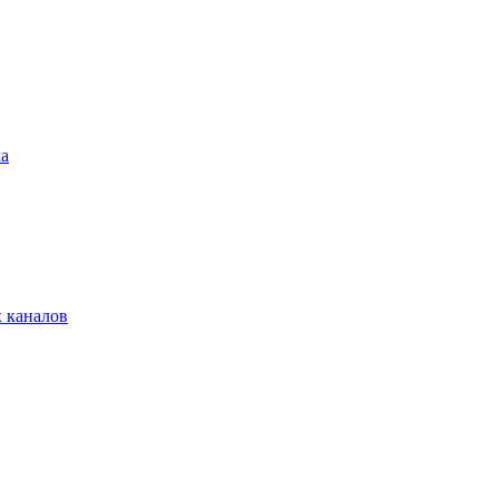
ха
 каналов