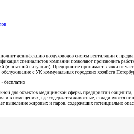
лов
полнит дезинфекцию воздуховодов систем вентиляции
с предв
лификация специалистов компании позволяют производить работ
й (в штатной ситуации). Предприятие принимает заявки от час
е обслуживание с УК коммунальных городских хозяйств Петербу
 - бесплатно
льной для объектов медицинской сферы, предприятий общепита, 
ма и в помещениях, где содержатся животные, складируются пи
вает выделение жировых и паров, содержащих потенциально опа