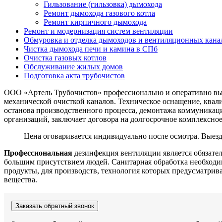
Гильзование (гильзовка) дымохода
Ремонт дымохода газового котла
Ремонт кирпичного дымохода
Ремонт и модернизация систем вентиляции
Обмуровка и отделка дымоходов и вентиляционных кана
Чистка дымохода печи и камина в СПб
Очистка газовых котлов
Обслуживание жилых домов
Подготовка акта трубочистов
ООО «Артель Трубочистов» профессионально и оперативно вы
механической очисткой каналов. Техническое оснащение, ква
останова производственного процесса, демонтажа коммуникаци
организаций, заключает договора на долгосрочное комплексно
Цена оговаривается индивидуально после осмотра. Выезд
Профессиональная
дезинфекция вентиляции
является обязате
большим присутствием людей. Санитарная обработка необходи
продукты, для производств, технология которых предусматри
вещества.
Заказать обратный звонок