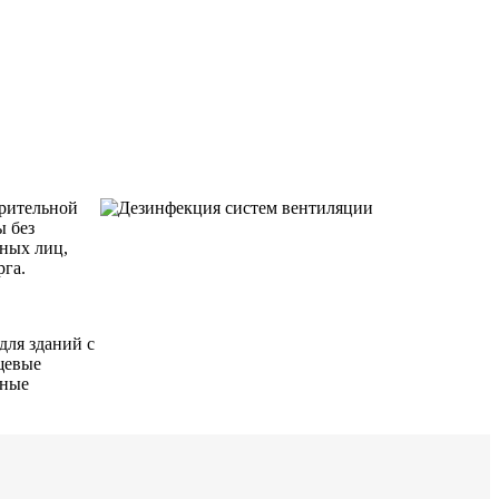
арительной
ы без
тных лиц,
рга.
для зданий с
щевые
сные