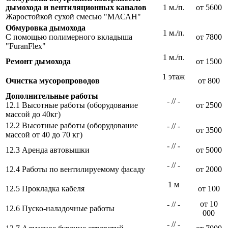
дымохода и вентиляционных каналов
1 м./п.
от 5600
Жаростойкой сухой смесью "МАСАН"
Обмуровка дымохода
1 м./п.
С помощью полимерного вкладыша
от 7800
"FuranFlex"
1 м./п.
Ремонт дымохода
от 1500
1 этаж
Очистка мусоропроводов
от 800
Дополнительные работы
- // -
12.1 Высотные работы (оборудование
от 2500
массой до 40кг)
12.2 Высотные работы (оборудование
- // -
от 3500
массой от 40 до 70 кг)
- // -
12.3 Аренда автовышки
от 5000
- // -
12.4 Работы по вентилируемому фасаду
от 2000
1 м
12.5 Прокладка кабеля
от 100
от 10
- // -
12.6 Пуско-наладочные работы
000
- // -