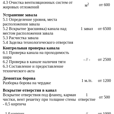
4.3 Очистка вентиляционных систем от
2
от 600
м
жировых отложений
Устранение завала
5.1 Определение уровня, места
расположения завала
5.2 Вскрытие )расшивка) канала над
1 завал
от 6500
местом расположения завала
5.3 Расчистка завала
5.4 Заделка технологического отверстия
Контрольная проверка канала
6.1 Проверка канала на проходимость
шара
- // -
от 2500
6.2 Проверка в канале наличия тяги
6.3 Составление и предоставление
технического акта
Демонтаж борова
1 м./п.
от 1200
Разборка борова на чердаке
Вскрытие отверстия в канал
Вскрытие отверствия под фланец, карман
1
от 500
чистки, вент решетку при толщине стены
отверстие
- 0,5 кирпича
- 1.0 кирпич
- // -
от 1000