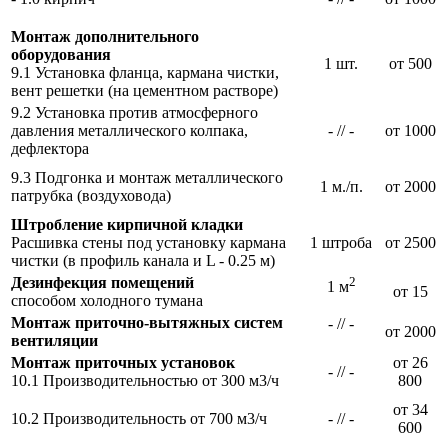
Монтаж дополнительного
оборудования
1 шт.
от 500
9.1 Установка фланца, кармана чистки,
вент решетки (на цементном растворе)
9.2 Установка против атмосферного
давления металлического колпака,
- // -
от 1000
дефлектора
9.3 Подгонка и монтаж металлического
1 м./п.
от 2000
патрубка (воздуховода)
Штробление кирпичной кладки
Расшивка стены под установку кармана
1 штроба
от 2500
чистки (в профиль канала и L - 0.25 м)
Дезинфекция помещений
2
1 м
от 15
способом холодного тумана
Монтаж приточно-вытяжных систем
- // -
от 2000
вентиляции
Монтаж приточных установок
от 26
- // -
10.1 Производительностью от 300 м3/ч
800
от 34
10.2 Производительность от 700 м3/ч
- // -
600